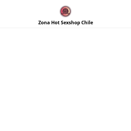
🚚 Envíos discretos a todo Chile. Despacho gratis en la
Región Metropolitana por compras sobre $50.000 🔥
Zona Hot Sexshop Chile
Inicio
/
Productos
/
Pezoneras
Pezoneras
ORDENAR POR