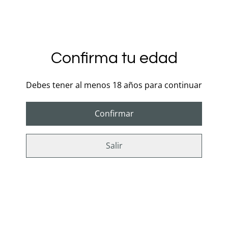
ajustable y prótesis hueca por dentro, diseñada para
maximizar el placer. Perfecta para añadir centímetros
en la punta, mejorar el rendimiento y disfrutar sin
presión, incluso si el pene no está completamente
erecto. ¡Más comodidad, más placer y más
Confirma tu edad
posibilidades!
Debes tener al menos 18 años para continuar
Características:
Confirmar
Material Arnés: PU, Nylon suave y seguro.
Material prótesis: TPR + ABS.
Salir
Color funda: Beige.
Color correa: Negro.
Correas ajustables.
Arnés con prótesis hueca con diseño realista y
glande suave.
Añade longitud y estimulación extra.
Prótesis cómoda y resistente.