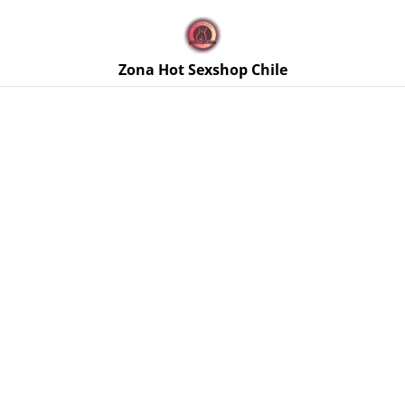
🚚 Envíos discretos a todo Chile. Despacho gratis en la
Región Metropolitana por compras sobre $50.000 🔥
Zona Hot Sexshop Chile
Inicio
/
Productos
/
Arneses y Strapless
/
Arnés con Funda
Extensora 175 mm Stark Beige