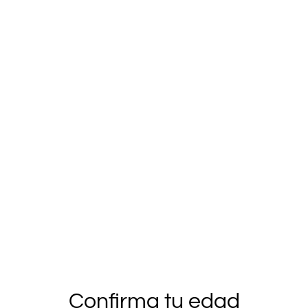
$16.990
CANTIDAD
Comprar ahora
Añadir al carrito
COMPARTIR
Caludio II
combina soporte, ajuste y libertad en un
diseño pensado para el placer compartido. Este arnés
strap on universal con un elegante diseño de mariposa
Confirma tu edad