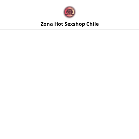
🚚 Envíos discretos a todo Chile. Despacho gratis en la
Región Metropolitana por compras sobre $50.000 🔥
Zona Hot Sexshop Chile
Inicio
/
Productos
/
Arneses y Strapless
/
Arnés Strap On
Universal Caludio II