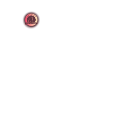
🚚 Envíos discretos a t
Inicio
Productos
Jugu
Inicio
/
Productos
/
Baterías o Pilas
/
Aro de Luz Led 45