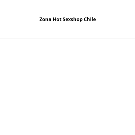
odo Chile. Despacho gratis en la Región Metropolitana por 
Zona Hot Sexshop Chile
Zona Hot Sexshop Chile
etes
Cosmética
Lencería
Accesorios
Satisfyer
Pregu
 cm Tricolor con Control Remoto
Aro de 
Tricolor
Remoto