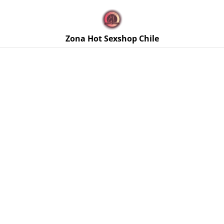
🚚 Envíos discretos a todo Chile. Despacho gratis en la
Región Metropolitana por compras sobre $50.000 🔥
Zona Hot Sexshop Chile
Inicio
/
Productos
/
Libros y Guías Sexuales
/
Astro
Kamasutra - Astrología y Sexualidad