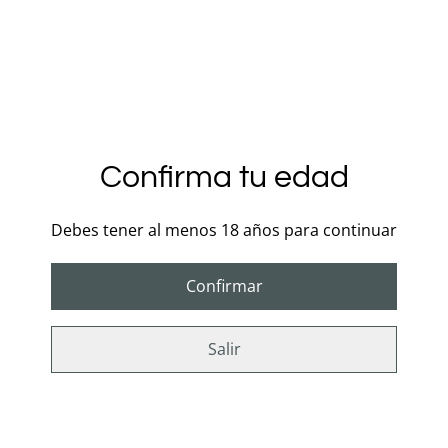
Características:
• Color: Rojo.
• Talla: L.
• Material: 95% Polyester y 5% Spandex
Confirma tu edad
• Incluye tanga.
Debes tener al menos 18 años para continuar
• Tirantes ajustables.
Confirmar
• Detalles de encaje.
• Sin forro.
Salir
• Sin barba metálica.
Medidas: