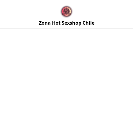
🚚 Envíos discretos a todo Chile. Despacho gratis en la
Región Metropolitana por compras sobre $50.000 🔥
Zona Hot Sexshop Chile
Inicio
/
Productos
/
Lencería Femenina
/
Babydoll Halter
Rojo Talla L