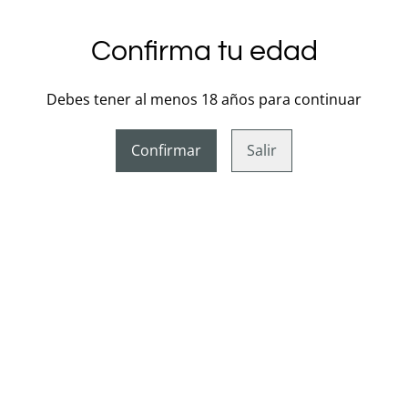
que consumen mucha 
Los AA son ideales pa
Confirma tu edad
que los LR6 son mejore
El diseño simple y dire
más que otras marcas
Debes tener al menos 18 años para continuar
Confirmar
Salir
Características:
Contenido: 1 unidad.
Tamaño de la pila: AA.
Voltaje: 1.5V.
Tecnología: Alcalina.
Dimensiones: Altura:
Peso: 25 g.
Códigos Alternativos: 
AM-3, MIGNON.
Recargable: No.