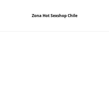
odo Chile. Despacho gratis en la Región Metropolitana por 
Zona Hot Sexshop Chile
Zona Hot Sexshop Chile
etes
Cosmética
Lencería
Accesorios
Satisfyer
Pregu
Rayovac AA LR6 1.5V
Batería 
Rayovac
$990