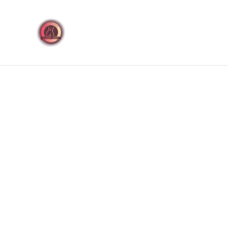
🚚 Envíos discretos a t
Inicio
Productos
Jugu
Inicio
/
Productos
/
Baterías o Pilas
/
Batería Alcalina 