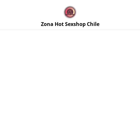
🚚 Envíos discretos a todo Chile. Despacho gratis en la
Región Metropolitana por compras sobre $50.000 🔥
Zona Hot Sexshop Chile
Inicio
/
Productos
/
Lencería Femenina
/
Body de Encaje
Negro Patricia Talla M