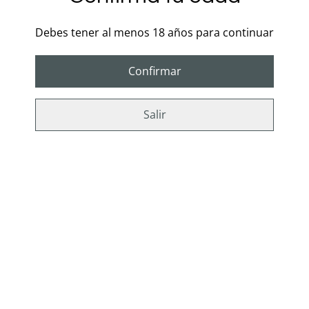
y aumentar el placer al mismo tiempo.
Debes tener al menos 18 años para continuar
Cuenta con un control remoto para poder manejar las
Confirmar
intensidades
a distancia.
Salir
Características:
Marca: Pretty Love.
Material: Silicona.
Color: Morado.
Control remoto usa 1 Batería AAA.
Bolas recargables por USB (incluye cable).
Medidas: