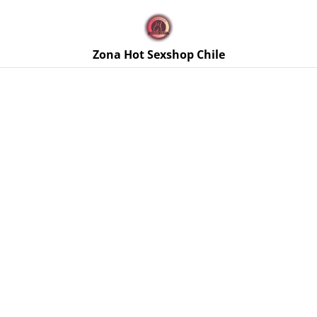
🚚 Envíos discretos a todo Chile. Despacho gratis en la
Región Metropolitana por compras sobre $50.000 🔥
Zona Hot Sexshop Chile
Inicio
/
Productos
/
Bolas Chinas / Bolas Kegel
/
Bolas Chinas
con Vibración Recargable Willie Youth