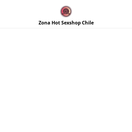
🚚 Envíos discretos a todo Chile. Despacho gratis en la
Región Metropolitana por compras sobre $50.000 🔥
Zona Hot Sexshop Chile
Inicio
/
Productos
/
Bolas Chinas / Bolas Kegel
/
Bolita
Vaginal Smartball Uno Morada Fun Factory