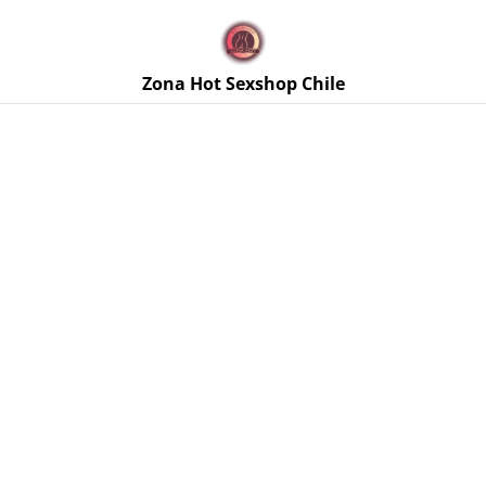
🚚 Envíos discretos a todo Chile. Despacho gratis en la
Región Metropolitana por compras sobre $50.000 🔥
Zona Hot Sexshop Chile
Inicio
/
Productos
/
Bombas de Vacío
/
Bomba de Vacío
Manual para Pezones Chisa