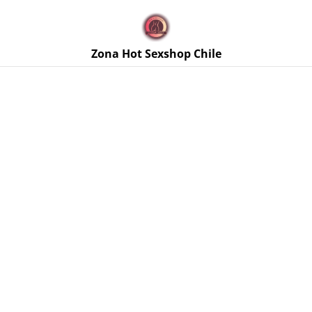
🚚 Envíos discretos a todo Chile. Despacho gratis en la
Región Metropolitana por compras sobre $50.000 🔥
Zona Hot Sexshop Chile
Inicio
/
Productos
/
Colaless y Calzones
/
Colaless de
Bordado y Tiras Negro Talla S