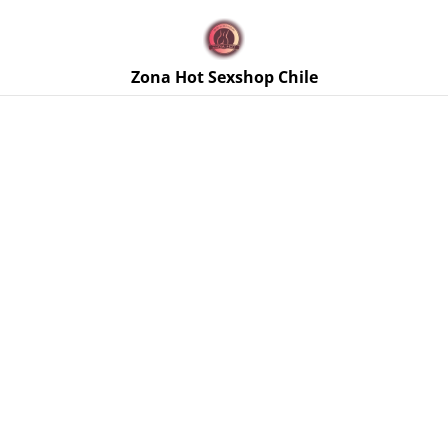
🚚 Envíos discretos a todo Chile. Despacho gratis en la
Región Metropolitana por compras sobre $50.000 🔥
Zona Hot Sexshop Chile
Inicio
/
Productos
/
Lencería Femenina
/
Conjunto de Encaje
Negro Strappyneck Talla M