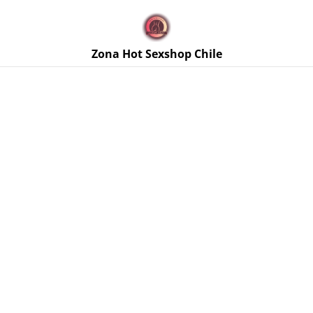
🚚 Envíos discretos a todo Chile. Despacho gratis en la
Región Metropolitana por compras sobre $50.000 🔥
Zona Hot Sexshop Chile
Inicio
/
Productos
/
Disfraces Femeninos
/
Disfraz de Policía
Sensual 7 Piezas Talla Única