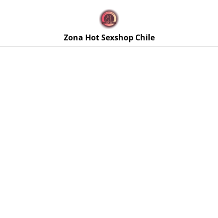
🚚 Envíos discretos a todo Chile. Despacho gratis en la
Región Metropolitana por compras sobre $50.000 🔥
Zona Hot Sexshop Chile
Inicio
/
Productos
/
Lencería Femenina
/
Enterito de Malla
Romina Talla XL