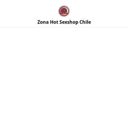
🚚 Envíos discretos a todo Chile. Despacho gratis en la
Región Metropolitana por compras sobre $50.000 🔥
Zona Hot Sexshop Chile
Inicio
/
Productos
/
Estimulantes y Excitantes
/
Excitante
Masculino On Power Glide 50 ml