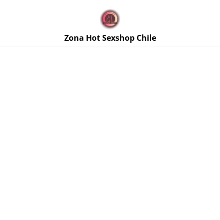
🚚 Envíos discretos a todo Chile. Despacho gratis en la
Región Metropolitana por compras sobre $50.000 🔥
Zona Hot Sexshop Chile
Inicio
/
Productos
/
Lencería Femenina
/
Liguero Negro
Cintura Alta Talla M (Grande)