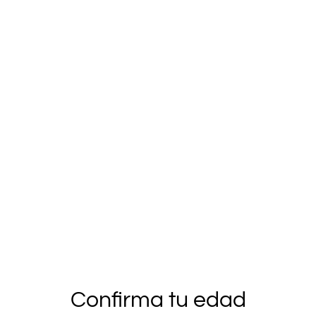
CANTIDAD
Comprar ahora
Añadir al carrito
COMPARTIR
El
Liguero Cintura Alta
contiene detalles de encaje en
la zona del abdomen y parte inferior. El Portaligas
negro de talla grande contiene encaje con detalles de
flores que le otorga toda la sensualidad a la prenda.
Confirma tu edad