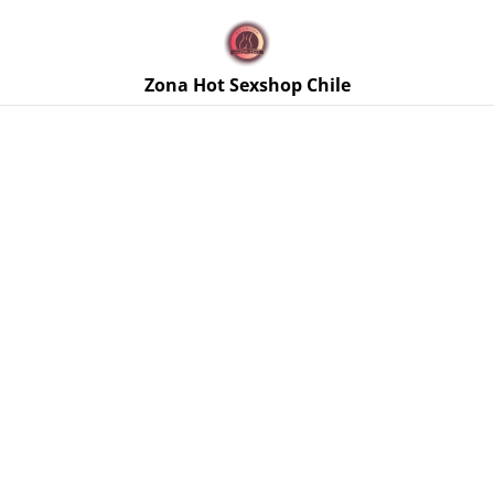
🚚 Envíos discretos a todo Chile. Despacho gratis en la
Región Metropolitana por compras sobre $50.000 🔥
Zona Hot Sexshop Chile
Inicio
/
Productos
/
Lubricantes Intimos
/
Lubricante Gozo
Mágico Textura Semen 15g