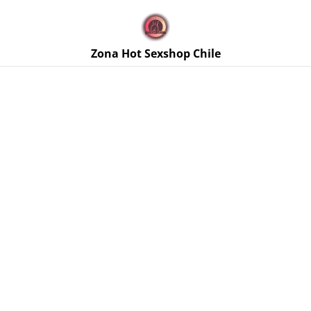
🚚 Envíos discretos a todo Chile. Despacho gratis en la
Región Metropolitana por compras sobre $50.000 🔥
Zona Hot Sexshop Chile
Inicio
/
Productos
/
Lencería Femenina
/
Media Panty Negra
con Flores Beautiful Talla Única