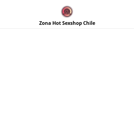
🚚 Envíos discretos a todo Chile. Despacho gratis en la
Región Metropolitana por compras sobre $50.000 🔥
Zona Hot Sexshop Chile
Inicio
/
Productos
/
Lencería Femenina
/
Panty Malla Red
Negra con Brillos Talla Única