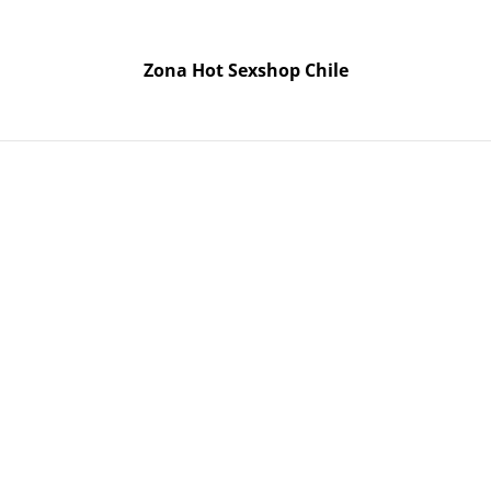
odo Chile. Despacho gratis en la Región Metropolitana por 
Zona Hot Sexshop Chile
Zona Hot Sexshop Chile
etes
Cosmética
Lencería
Accesorios
Satisfyer
Pregu
ell Tipo Botón LR1130 189 1.5v
Pila Alca
Tipo Bo
1.5v