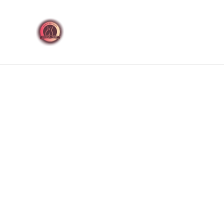
🚚 Envíos discretos a t
Inicio
Productos
Jugu
Inicio
/
Productos
/
Baterías o Pilas
/
Pila Alcalina Max