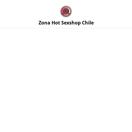
🚚 Envíos discretos a todo Chile. Despacho gratis en la
Región Metropolitana por compras sobre $50.000 🔥
Zona Hot Sexshop Chile
Inicio
/
Productos
/
Masajes Eróticos y Relajación
/
Pintura
Corporal Comestible Shunga Vainilla Chocolate 100 ml