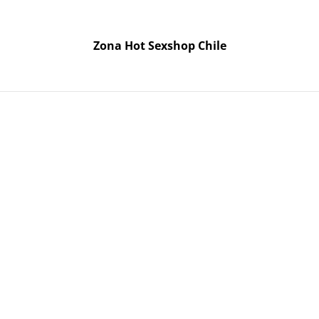
odo Chile. Despacho gratis en la Región Metropolitana por 
Zona Hot Sexshop Chile
Zona Hot Sexshop Chile
etes
Cosmética
Lencería
Accesorios
Satisfyer
Pregu
r Plus Colored 3 Un
Preserva
Plus Col
$1990