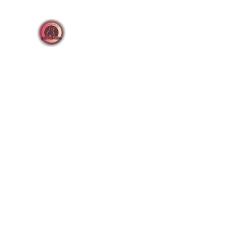
🚚 Envíos discretos a t
Inicio
Productos
Jugu
Inicio
/
Productos
/
Preservativos
/
Preservativos Senso