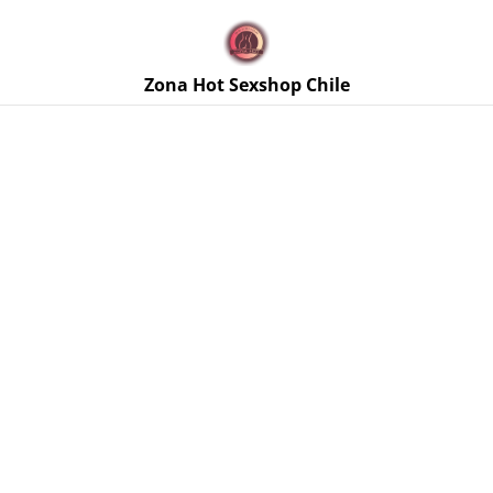
🚚 Envíos discretos a todo Chile. Despacho gratis en la
Región Metropolitana por compras sobre $50.000 🔥
Zona Hot Sexshop Chile
Inicio
/
Productos
/
Preservativos
/
Preservativos Sensor Plus
Magic 3 Un