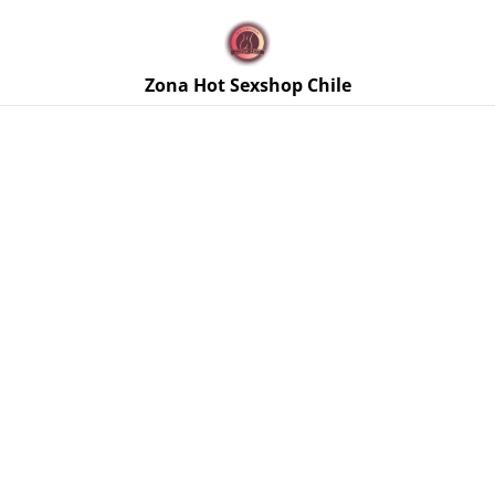
🚚 Envíos discretos a todo Chile. Despacho gratis en la
Región Metropolitana por compras sobre $50.000 🔥
Zona Hot Sexshop Chile
Inicio
/
Productos
/
Retardantes y
Potenciadores
/
Retardante Masculino On Bold Sachet 6 ml