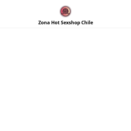
🚚 Envíos discretos a todo Chile. Despacho gratis en la
Región Metropolitana por compras sobre $50.000 🔥
Zona Hot Sexshop Chile
Inicio
/
Productos
/
Masajes Eróticos y Relajación
/
Sales de
Baño Shunga Afrodisia 75 gr