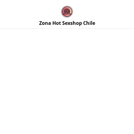
🚚 Envíos discretos a todo Chile. Despacho gratis en la
Región Metropolitana por compras sobre $50.000 🔥
Zona Hot Sexshop Chile
Inicio
/
Productos
/
Masajes Eróticos y Relajación
/
Sales de
Baño Shunga Flor de Loto 75 gr